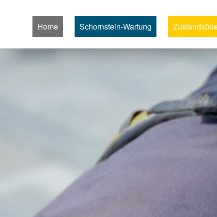
Home
Schornstein-Wartung
Zustandsüb