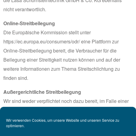
die Lasa Schornsteintechnik GmbH & Co. KG ebenfalls
nicht verantwortlich.
Online-Streitbeilegung
Die Europäische Kommission stellt unter
https://ec.europa.eu/consumers/odr/ eine Plattform zur
Online-Streitbeilegung bereit, die Verbraucher für die
Beilegung einer Streitigkeit nutzen können und auf der
weitere Informationen zum Thema Streitschlichtung zu
finden sind.
Außergerichtliche Streitbeilegung
Wir sind weder verpflichtet noch dazu bereit, im Falle einer
Streitigkeit mit einem Verbraucher an einem
Streitbeilegungsverfahren vor einer
Wir verwenden Cookies, um unsere Website und unseren Service zu
optimieren.
Verbraucherschlichtungsstelle teilzunehmen.